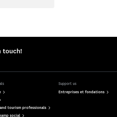
n touch!
als
Support us
e
Entreprises et fondations
and tourism professionals
hamp social