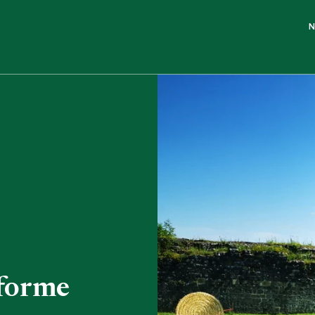
N
 forme