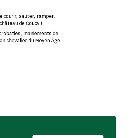
e courir, sauter, ramper,
u château de Coucy !
acrobaties, maniements de
açon chevalier du Moyen Âge !