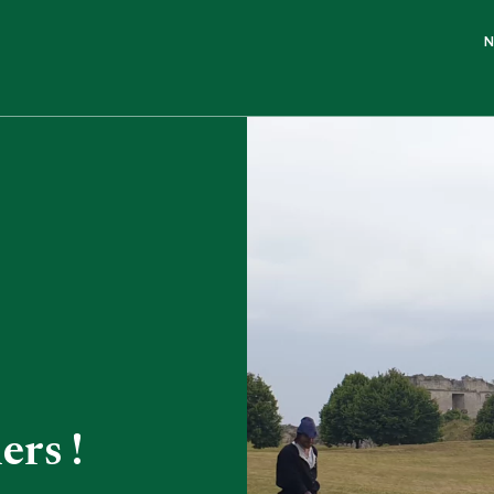
N
ers !