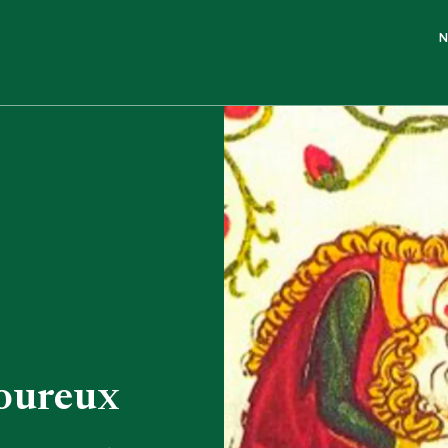
N
oureux