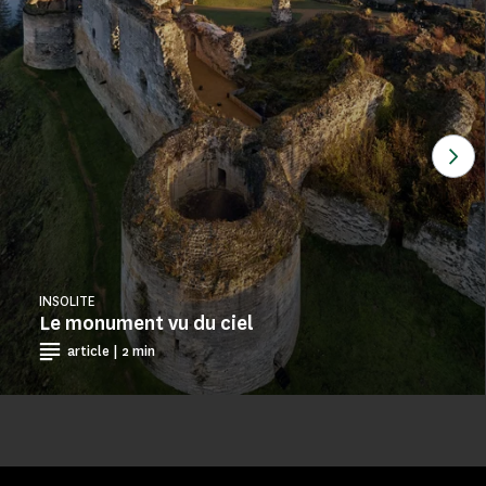
Voi
INSOLITE
Le monument vu du ciel
article | 2 min