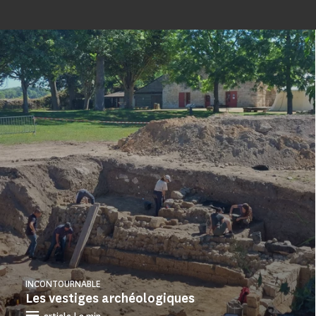
INCONTOURNABLE
Les vestiges archéologiques