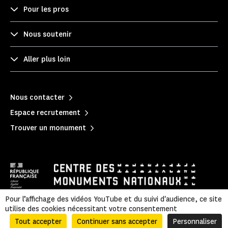
Pour les pros
Nous soutenir
Aller plus loin
Nous contacter
Espace recrutement
Trouver un monument
Pour l’affichage des vidéos YouTube et du suivi d'audience, ce site
utilise des cookies nécessitant votre consentement
Mentions légales
|
Politique de confidentialité
|
Informations légales et administratives
|
Plan du site
Tout accepter
Continuer sans accepter
Personnaliser