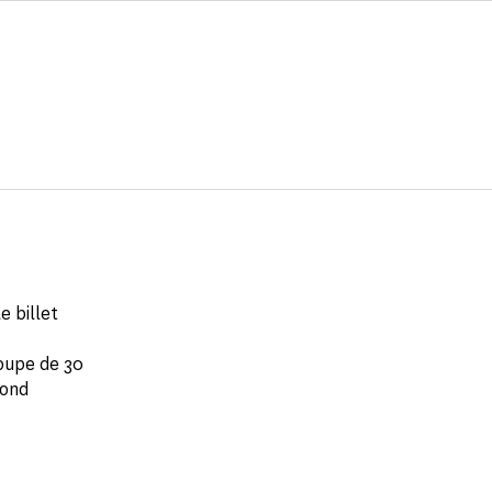
e billet
roupe de 30
cond