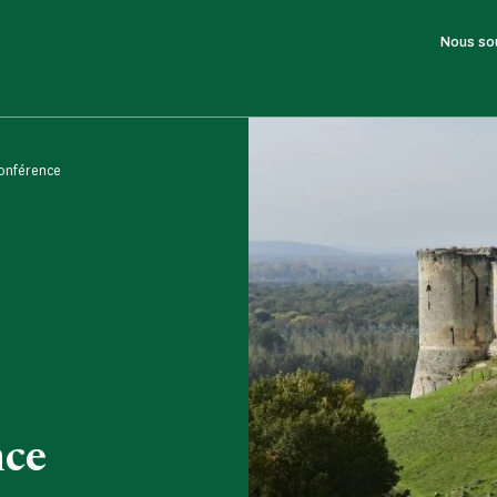
Nous so
conférence
nce