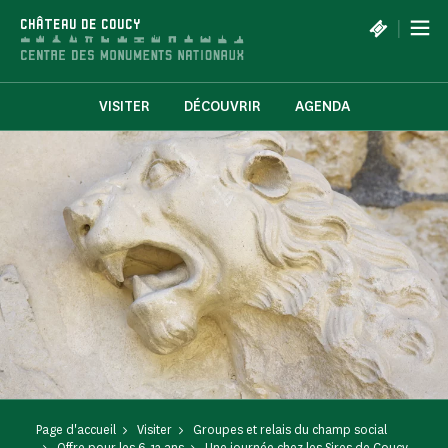
Panneau de gestion des cookies
|
CHÂTEAU DE COUCY
VISITER
DÉCOUVRIR
AGENDA
Page d'accueil
Visiter
Groupes et relais du champ social
Offre pour les 6-12 ans
Une journée chez les Sires de Coucy